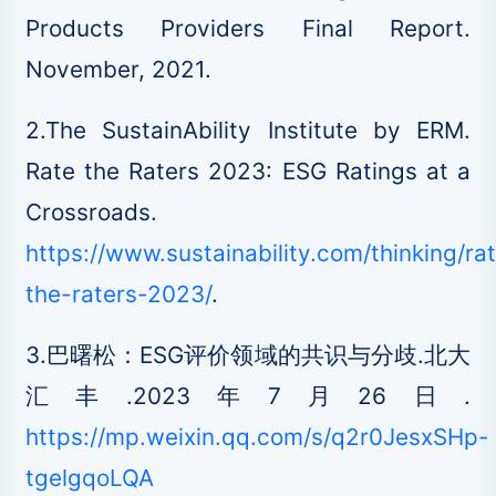
Products Providers Final Report.
November, 2021.
2.The SustainAbility Institute by ERM.
Rate the Raters 2023: ESG Ratings at a
Crossroads.
https://www.sustainability.com/thinking/ra
the-raters-2023/
.
3.巴曙松：ESG评价领域的共识与分歧.北大
汇丰.2023年7月26日.
https://mp.weixin.qq.com/s/q2r0JesxSHp-
tgelgqoLQA