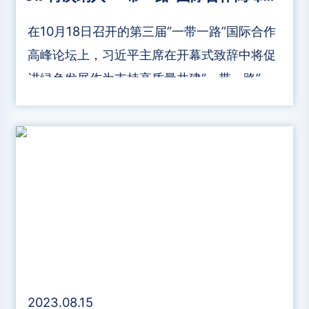
在10月18日召开的第三届“一带一路”国际合作
高峰论坛上，习近平主席在开幕式致辞中将促
进绿色发展作为支持高质量共建“一带一路”的
八项行动之一，并鼓励落实“一带一路”绿色投
资原则（GIP）。会后，GIP相关内容再次被
纳入论坛成果清单。其中，成立GIP非洲和东
南亚区域办公室被纳入务实合作项目清单，
《2023年进展报告》和“2023-2026愿景”中
长期规划则被纳入多边合作成果文件清单。
2023.08.15