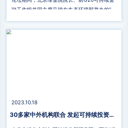
融工作组共同主席马骏在生态环境部举办的“共
创绿色丝路新愿景”研讨会上对发起“可持续投
资能力建设联盟（CASI）的背景和未来计划做
了较为详细的介绍。
2023.10.18
30多家中外机构联合 发起可持续投资能力建设联盟（CASI）