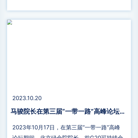
与可持续发展研究院院长马骏了颁发“绿色金融
国际终身成就科学奖”，以表彰他在绿色金融研
究和促进市场发展方面所取得的成就，包括牵
头制定中国的绿色金融指导意见和中国第一份
绿色债券目录，以及在推动G20形成发展绿色
金融的全球共识、建立“一带一路”绿色投资原
则（GIP）、在国际可持续金融平台（IPSF）
下形成可持续金融《共同分类目录》等国际合
作方面的贡献。匈牙利央行认为，马骏的这些
2023.10.20
工作对于推动中国和国际绿色金融发展发挥了
马骏院长在第三届“一带一路”高峰论坛研讨会上就“可持续投资能力建设联盟（CASI）”发表演讲
重要作用。
2023年10月17日，在第三届“一带一路”高峰
论坛期间，北京绿金院院长、前G20可持续金