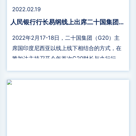
2022.02.19
人民银行行长易纲线上出席二十国集团财长和央行行长会议：各方将推进《G20可持续金融路线图》
2022年2月17-18日，二十国集团（G20）主
席国印度尼西亚以线上线下相结合的方式，在
雅加达主持召开今年首次G20财长与央行行长
会议。会议讨论了全球经济和卫生形势、支持
低收入国家应对疫情冲击、可持续金融、金融
部门改革、国际税收等议题的全年工作安排，
会后发布了公报。