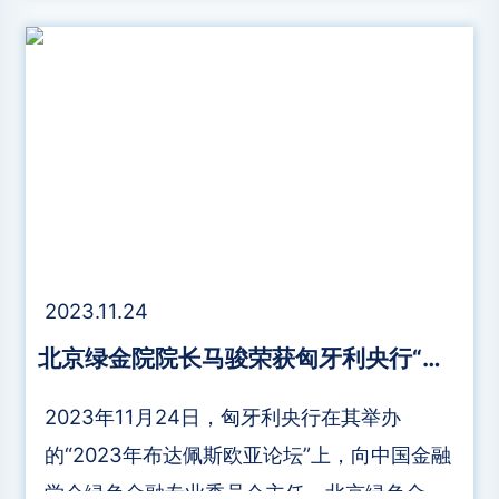
正式启动 “一带一路”绿色投资原则（GIP）东
盟分会。东盟秘书长高金洪（Kao Kim
Hourn），GIP指导委员会共同主席、中国金
融学会绿色金融专业委员会主席马骏，GIP指
导委员会共同主席、伦敦金融城前市长Sir
William Russell，中国人民银行国际司司长金
中夏，前印尼贸易部长、世界银行集团前常务
副行长Mari Pangestu，渣打银行东盟副主席
2023.11.24
Rino Donosepoetro等在论坛上致辞。
北京绿金院院长马骏荣获匈牙利央行“绿色金融国际终身成就科学奖”
2023年11月24日，匈牙利央行在其举办
的“2023年布达佩斯欧亚论坛”上，向中国金融
学会绿色金融专业委员会主任、北京绿色金融