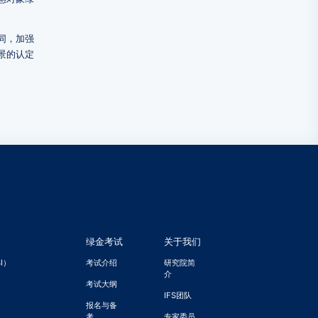
同，加强
景的认定
绿金考试
关于我们
I）
考试介绍
研究院简
介
考试大纲
IFS团队
）
报名与备
考
专家委员