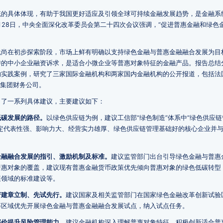
统的具体体现，有助于我国更好适应及引领全球可持续金融发展趋势，是金融系
月28日，中央全面深化改革委员会第二十四次会议强调，“促进普惠金融和绿色
践尚在初步探索阶段，市场上鲜有明确以支持绿色金融与普惠金融融合发展为目
游的中小企业融资诉求，是适合小微企业等普惠对象特征的金融产品。报告总结
的实践案例，研究了三家国际金融机构和两家国内金融机构的公开报道，包括法
技集团财务公司。
出了一系列具体建议，主要建议如下：
低碳发展的路径。
以绿色供应链为例，建议工信部“绿色制造”体系中“绿色供应链
定代表性强、影响力大、经营实力雄厚、绿色供应链管理基础好的核心企业并
金融融合发展的指引、激励机制及标准。
建议监管部门出台引导绿色金融与普惠
普惠对象的覆盖，建议现有普惠金融货币政策优先倾向普惠对象的绿色低碳转型
展领域的标准建设等。
府建章立制、先试先行。
建议国家及相关监管部门在国家绿色金融改革创新试验
等区域优先开展绿色金融与普惠金融融合发展试点，纳入试点任务。
评价提升风险管理能力。
建议金融机构深入理解普惠对象特征，积极创新适合普