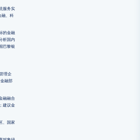
统服务实
金融、科
标的金融
分析国内
国巴黎银
管理企
与金融部
金融融合
；建议金
区、国家
惠对象绿