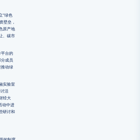
立“绿色
资壁垒，
色原产地
让、碳市
作平台的
部分成员
架推动绿
融实验室
研讨活
财经大
讨活动中进
些研讨和
面的制度