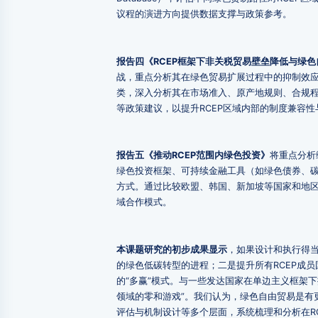
议程的演进方向提供数据支撑与政策参考。
报告四《RCEP框架下非关税贸易壁垒降低与绿色
战，重点分析其在绿色贸易扩展过程中的抑制效应
类，深入分析其在市场准入、原产地规则、合规
等政策建议，以提升RCEP区域内部的制度兼容
报告五《推动RCEP范围内绿色投资》
将重点分析
绿色投资框架、可持续金融工具（如绿色债券、
方式。通过比较欧盟、韩国、新加坡等国家和地区
域合作模式。
本课题研究的初步成果显示
，如果设计和执行得当
的绿色低碳转型的进程；二是提升所有RCEP成
的“多赢”模式。与一些发达国家在单边主义框架下
领域的零和游戏”。我们认为，绿色自由贸易是有
评估与机制设计等多个层面，系统梳理和分析在R