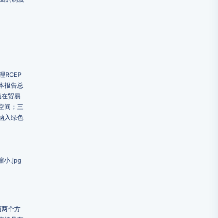
RCEP
本报告总
员在贸易
空间；三
纳入绿色
项两个方