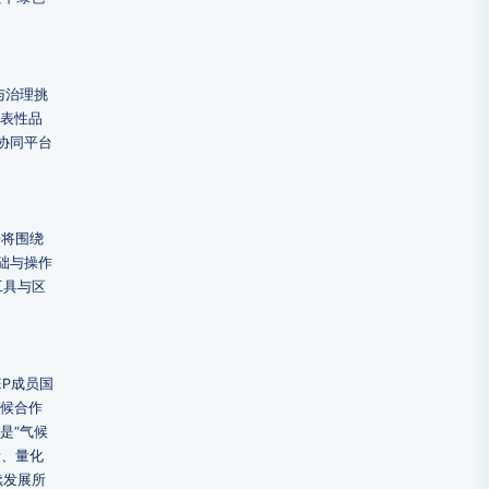
与治理挑
表性品
协同平台
告将围绕
础与操作
工具与区
P成员国
气候合作
是“气候
析、量化
续发展所