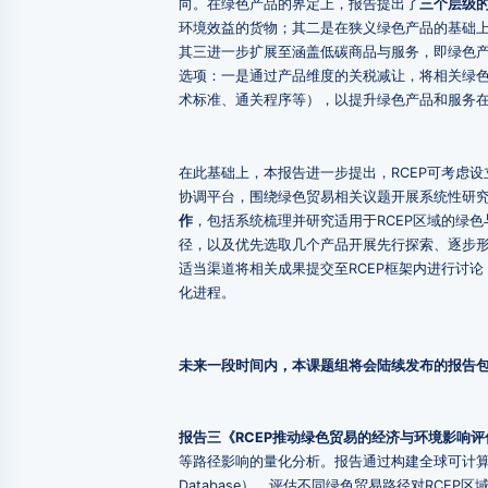
向。在绿色产品的界定上，报告提出了
三个层级
环境效益的货物；其二是在狭义绿色产品的基础上
其三进一步扩展至涵盖低碳商品与服务，即绿色产
选项：一是通过产品维度的关税减让，将相关绿
术标准、通关程序等），以提升绿色产品和服务
在此基础上，本报告进一步提出，RCEP可考虑设立
协调平台，围绕绿色贸易相关议题开展系统性研
作
，包括系统梳理并研究适用于RCEP区域的绿
径，以及优先选取几个产品开展先行探索、逐步
适当渠道将相关成果提交至RCEP框架内进行讨
化进程。
未来一段时间内，本课题组将会陆续发布的报告
报告三《RCEP推动绿色贸易的经济与环境影响评
等路径影响的量化分析。报告通过构建全球可计算一般均衡
Database），评估不同绿色贸易路径对RCE