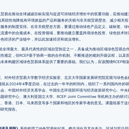
贸易在推动全球减碳目标实现与促进可持续经济增长中的双重功能，应推动建
是指系统性地降低有环境效益的产品和服务的关税与非关税贸易壁垒、减少相关投
与服务的制度安排。在非关税壁垒方面，要通过推动绿色产品定义、碳标签、绿
境流通中的合规成本。在投资领域，要推动建立覆盖跨境绿色投资、绿色技术转
绿色经济的产业链中，并以此加速经济和就业增长。
目前全球最大、最具代表性的区域自贸协定之一，具备成为推动区域绿色贸易合
性规定，但RCEP基于协商一致的合作机制、不断推进的规则升级议程，以及
未来构建区域绿色贸易体系提供了重要的基础。我们认为，应该围绕RCEP框
。
院、对外经济贸易大学数字经济实验室、北京大学国家发展研究院宏观与绿色金
课题组从2024年4季度启动，在过去的一年半的时间内，组织了一系列国内外的
员会、中国对外经济关系学会、中国生态环境部环境与经济政策研究中心、中央
中心、澳大利亚国立大学、RCEP Joint Committee 等机构主办的研
亚、香港、日本、马来西亚等多个国家和地区的专家学者的意见。课题组基于这
列研究报告。
演进及局限》
系统梳理了绿色贸易的起源、概念演化及其在多边、区域与双边层