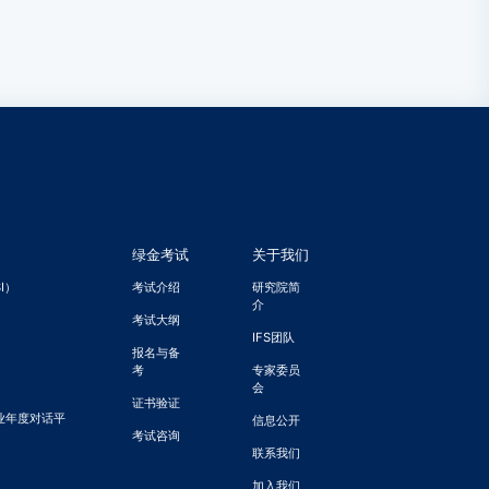
绿金考试
关于我们
I）
考试介绍
研究院简
介
考试大纲
IFS团队
）
报名与备
考
专家委员
会
证书验证
业年度对话平
信息公开
考试咨询
联系我们
加入我们