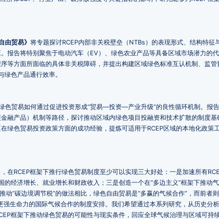
自由贸易》
将专题探讨RCEP内部非关税壁垒（NTBs）的表现形式、结构特征
。报告将特别聚焦于电动汽车（EV）、绿色农业产品等具备区域市场潜力的代
程序等方面所面临的具体非关税障碍，并提出构建区域绿色标准互认机制、监管
性与绿色产品通行效率。
绿色贸易如何通过促进投资形成“贸易—投资—产业升级”的良性循环机制。报
碳金融产品）机制等路径，探讨推动区域内绿色项目投融资和技术扩散的制度基
在绿色贸易投资政策方面的成功经验，提炼可适用于RCEP区域的本地化政策
，在RCEP框架下推行绿色贸易制度至少可以实现三大好处：一是加速所有RCE
员国的经济增长、就业增长和财政收入；三是创造一个在“多边主义”框架下推动
推动“碳边境调节税”的做法相比，绿色自由贸易是“多赢的气候合作”，而前者则
更强生命力的国际气候合作的制度安排。我们希望通过本系列研究，从历史分
CEP框架下推动绿色贸易的可能性与现实条件，回应全球气候治理与区域可持