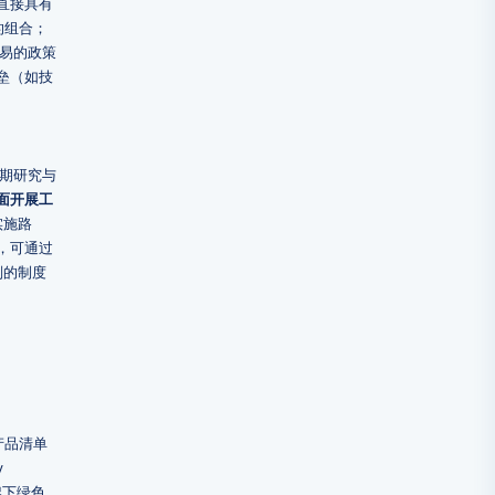
直接具有
的组合；
易的政策
垒（如技
前期研究与
面开展工
实施路
，可通过
则的制度
产品清单
y
架下绿色