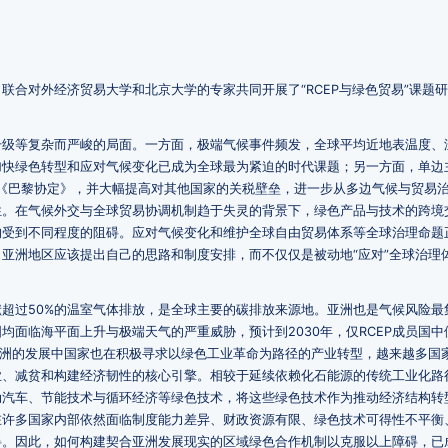
联合对外经济贸易大学和北京大学的专家共同开展了“RCEP与绿色贸易”课题
升级等复杂而严峻的局面。一方面，极端气候事件频发，全球平均近地表温度、
加快绿色转型和应对气候变化已成为全球最为紧迫的时代课题；另一方面，单边
出《巴黎协定》，并大幅提高对其他国家的关税壁垒，进一步从多边气候与贸易
性。在气候外交与全球贸易协调机制趋于失灵的背景下，绿色产品与技术的跨境
均受到不同程度的阻碍。应对气候变化和维护全球自由贸易体系等全球治理命题
亚洲地区应该提出自己的思路和制度安排，而不仅仅是被动地“应对”全球治理
超过50%的温室气体排放，是全球主要的碳排放来源地。亚洲也是气候风险最
均面临海平面上升与极端天气的严重威胁，预计到2030年，仅RCEP成员国中
亚洲的发展中国家也在积极寻求以绿色工业革命为路径的产业转型，越来越多国
业、减贫和构建经济韧性的核心引擎。相较于延续依赖化石能源的传统工业化路
动汽车、节能技术与循环经济等绿色技术，将这些绿色技术作为推动经济结构转
在许多国家内部依然面临制度能力差异、财政资源有限、绿色技术可得性不平衡
碍。因此，如何构建契合亚洲发展现实的区域绿色合作机制以克服以上障碍，已