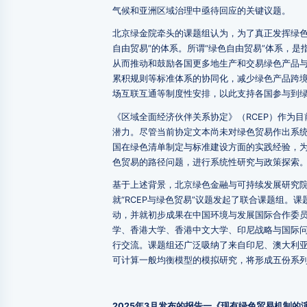
气候和亚洲区域治理中亟待回应的关键议题。
北京绿金院牵头的课题组认为，为了真正发挥绿色
自由贸易”的体系。所谓“绿色自由贸易”体系，
从而推动和鼓励各国更多地生产和交易绿色产品
累积规则等标准体系的协同化，减少绿色产品跨
场互联互通等制度性安排，以此支持各国参与到
《区域全面经济伙伴关系协定》（RCEP）作为
潜力。尽管当前协定文本尚未对绿色贸易作出系统
国在绿色清单制定与标准建设方面的实践经验，为
色贸易的路径问题，进行系统性研究与政策探索
基于上述背景，北京绿色金融与可持续发展研究
就“RCEP与绿色贸易”议题发起了联合课题组。
动，并就初步成果在中国环境与发展国际合作委
学、香港大学、香港中文大学、印尼战略与国际问题研究
行交流。课题组还广泛吸纳了来自印尼、澳大利
可计算一般均衡模型的模拟研究，将形成五份系
2025年3月发布的报告一《现有绿色贸易机制的