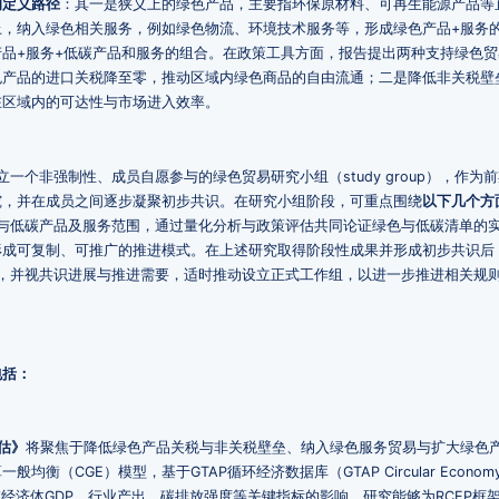
的定义路径
：其一是狭义上的绿色产品，主要指环保原材料、可再生能源产品等
，纳入绿色相关服务，例如绿色物流、环境技术服务等，形成绿色产品+服务
品+服务+低碳产品和服务的组合。在政策工具方面，报告提出两种支持绿色贸
色产品的进口关税降至零，推动区域内绿色商品的自由流通；二是降低非关税壁
在区域内的可达性与市场进入效率。
一个非强制性、成员自愿参与的绿色贸易研究小组（study group），作为
究，并在成员之间逐步凝聚初步共识。在研究小组阶段，可重点围绕
以下几个方
色与低碳产品及服务范围，通过量化分析与政策评估共同论证绿色与低碳清单的
形成可复制、可推广的推进模式。在上述研究取得阶段性成果并形成初步共识后
论，并视共识进展与推进需要，适时推动设立正式工作组，以进一步推进相关规
包括：
估》
将聚焦于降低绿色产品关税与非关税壁垒、纳入绿色服务贸易与扩大绿色
（CGE）模型，基于GTAP循环经济数据库（GTAP Circular Econom
P区域经济体GDP、行业产出、碳排放强度等关键指标的影响，研究能够为RCEP框