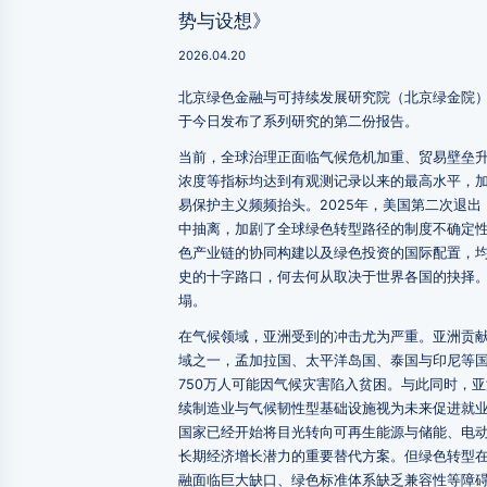
势与设想》
2026.04.20
北京绿色金融与可持续发展研究院（北京绿金院）
于今日发布了系列研究的第二份报告。
当前，全球治理正面临气候危机加重、贸易壁垒
浓度等指标均达到有观测记录以来的最高水平，
易保护主义频频抬头。2025年，美国第二次退
中抽离，加剧了全球绿色转型路径的制度不确定
色产业链的协同构建以及绿色投资的国际配置，
史的十字路口，何去何从取决于世界各国的抉择。
塌。
在气候领域，亚洲受到的冲击尤为严重。亚洲贡献
域之一，孟加拉国、太平洋岛国、泰国与印尼等国
750万人可能因气候灾害陷入贫困。与此同时，
续制造业与气候韧性型基础设施视为未来促进就
国家已经开始将目光转向可再生能源与储能、电
长期经济增长潜力的重要替代方案。但绿色转型
融面临巨大缺口、绿色标准体系缺乏兼容性等障