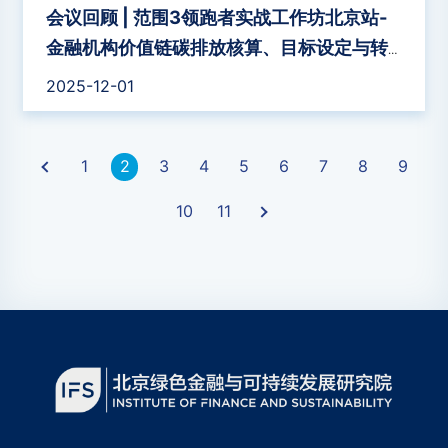
会议回顾 | 范围3领跑者实战工作坊北京站-
金融机构价值链碳排放核算、目标设定与转
型计划成功举办
2025-12-01
1
2
3
4
5
6
7
8
9
›
10
11